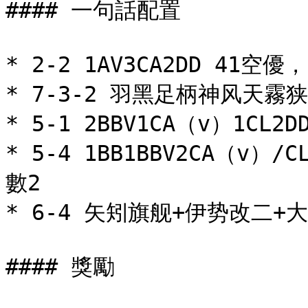
#### 一句話配置

* 2-2 1AV3CA2DD 41空優，
* 7-3-2 羽黑足柄神风天霧狭
* 5-1 2BBV1CA（v）1CL2D
* 5-4 1BB1BBV2CA（v）
數2

* 6-4 矢矧旗舰+伊势改二+大
#### 獎勵
