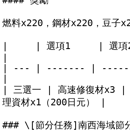
#### 獎勵

燃料x220，鋼材x220，豆子x2
|     | 選項1     | 選項2       
|

| --- | ------- | -----
|

| 三選一 | 高速修復材x3 |
理資材x1（200日元） |

### \[節分任務]南西海域節