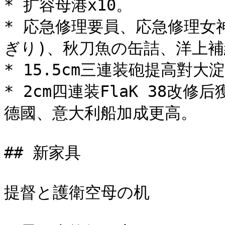
* 扩容母港x10。

* 応急修理要員、応急修理女
ぎり)、秋刀魚の缶詰、洋上補
* 15.5cm三連装砲提高對大
* 2cm四連装FlaK 38改
德國、意大利船加成更高。

## 新家具

提督と護衛空母の机
