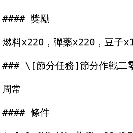
#### 獎勵

燃料x220，彈藥x220，豆子x1
### \[節分任務]節分作戦二零
周常

#### 條件
