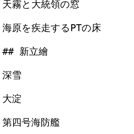
天霧と大統領の窓

海原を疾走するPTの床

## 新立繪

深雪

大淀

第四号海防艦
