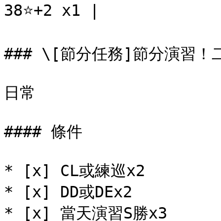
38⭐+2 x1 |

### \[節分任務]節分演習！
日常

#### 條件

* [x] CL或練巡x2

* [x] DD或DEx2

* [x] 當天演習S勝x3
