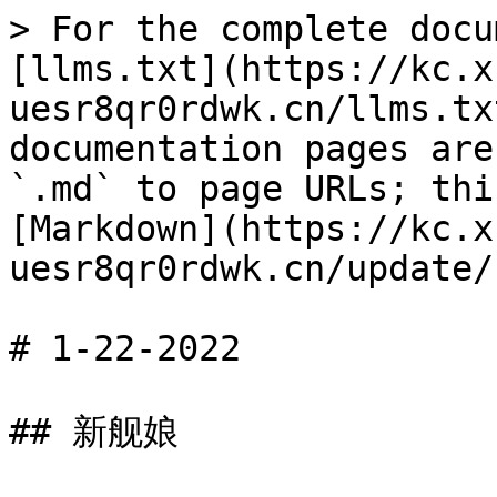
> For the complete docu
[llms.txt](https://kc.x
uesr8qr0rdwk.cn/llms.tx
documentation pages are
`.md` to page URLs; thi
[Markdown](https://kc.x
uesr8qr0rdwk.cn/update/
# 1-22-2022

## 新舰娘
