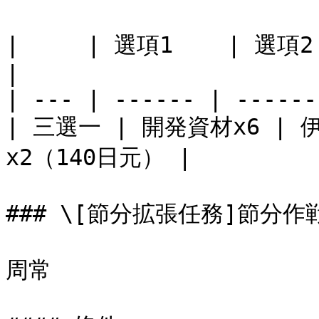
|     | 選項1    | 選項2       
|

| --- | ------ | ------
| 三選一 | 開発資材x6 | 
x2（140日元） |

### \[節分拡張任務]節分作
周常
