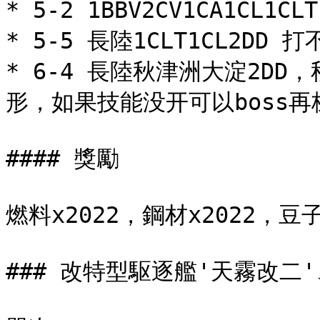
* 5-2 1BBV2CV1CA1CL1
* 5-5 長陸1CLT1CL2DD
* 6-4 長陸秋津洲大淀2DD，
形，如果技能没开可以boss再梯
#### 獎勵

燃料x2022，鋼材x2022，豆子
### 改特型駆逐艦'天霧改二'