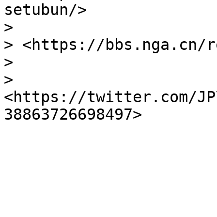
setubun/>

>

> <https://bbs.nga.cn/r
>

> 
<https://twitter.com/JP