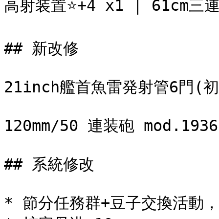
高射装置⭐+4 x1 | 61cm三
## 新改修

21inch艦首魚雷発射管6門(初
120mm/50 連装砲 mod.1936

## 系統修改

* 節分任務群+豆子交換活動