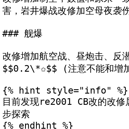
害，岩井爆战改修加空母夜袭伤害，
### 舰爆

改修增加航空战、昼炮击、反潜
$$0.2\*✩$$ (注意不能和
{% hint style="info" %}

目前发现re2001 CB改的
步探索
