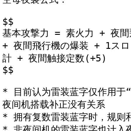
$$

基本攻撃力 = 素火力 + 夜
+ 夜間飛行機の爆装 + 1
計 + 夜間触接定数(+5)

$$

* 目前认为雷装蓝字仅作用于
夜间机搭载补正没有关系

* 拥有复数雷装蓝字时，规则
* 非夜间机的雷装蓝字也计入