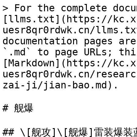
> For the complete docu
[llms.txt](https://kc.x
uesr8qr0rdwk.cn/llms.tx
documentation pages are
`.md` to page URLs; thi
[Markdown](https://kc.x
uesr8qr0rdwk.cn/researc
zai-ji/jian-bao.md).

# 舰爆

## \[舰攻]\[舰爆]雷装爆装