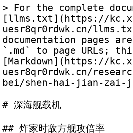
> For the complete docu
[llms.txt](https://kc.x
uesr8qr0rdwk.cn/llms.tx
documentation pages are
`.md` to page URLs; thi
[Markdown](https://kc.x
uesr8qr0rdwk.cn/researc
bei/shen-hai-jian-zai-j
# 深海舰载机

## 炸家时敌方舰攻倍率
