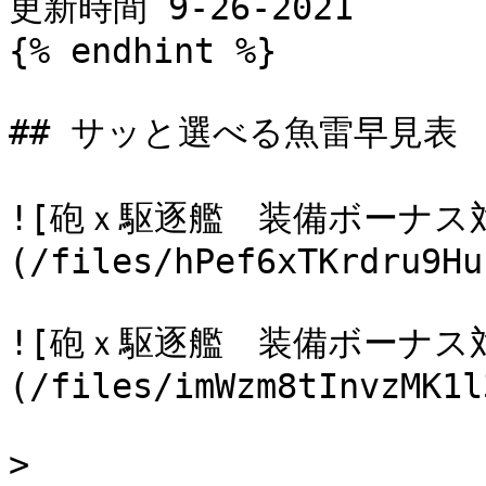
更新時間 9-26-2021

{% endhint %}

## サッと選べる魚雷早見表

![砲ｘ駆逐艦　装備ボーナス対
(/files/hPef6xTKrdru9Hu
![砲ｘ駆逐艦　装備ボーナス対
(/files/imWzm8tInvzMK1l
> 