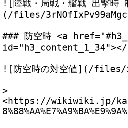
![陸戦・局戦・艦戦 出撃時 
(/files/3rNOfIxPv99aMgc
### 防空時 <a href="#h3_c
id="h3_content_1_34"></a
![防空時の対空値](/files/zbu
> 
<https://wikiwiki.jp/ka
8%88%AA%E7%A9%BA%E9%9A%