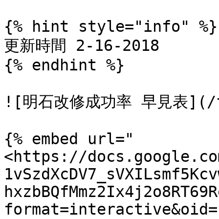
{% hint style="info" %}

更新時間 2-16-2018

{% endhint %}

![明石改修成功率 早見表](/file
{% embed url="
<https://docs.google.co
1vSzdXcDV7_sVXILsmf5Kcv
hxzbBQfMmz2Ix4j2o8RT69R
format=interactive&oid=