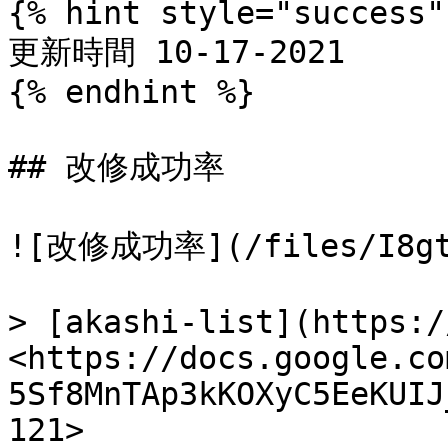
{% hint style="success" 
更新時間 10-17-2021

{% endhint %}

## 改修成功率

![改修成功率](/files/I8gtt
> [akashi-list](https:/
<https://docs.google.co
5Sf8MnTAp3kKOXyC5EeKUIJ
121>
