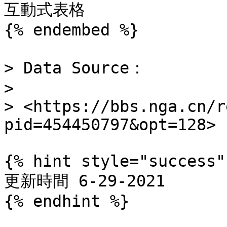
互動式表格

{% endembed %}

> Data Source：

>

> <https://bbs.nga.cn/r
pid=454450797&opt=128>

{% hint style="success" 
更新時間 6-29-2021

{% endhint %}
