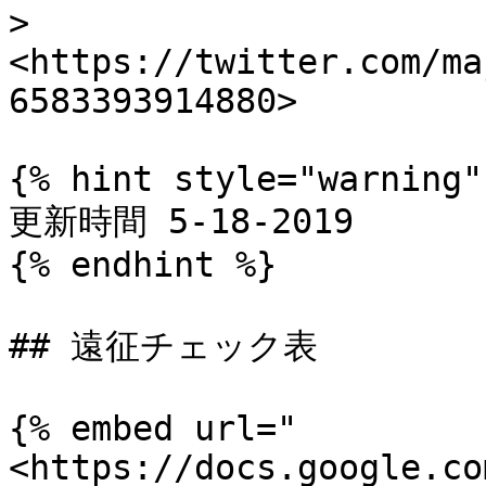
> 
<https://twitter.com/ma
6583393914880>

{% hint style="warning" 
更新時間 5-18-2019

{% endhint %}

## 遠征チェック表

{% embed url="
<https://docs.google.co