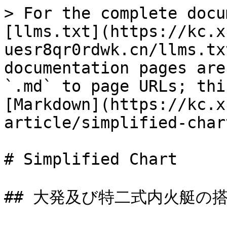
> For the complete docu
[llms.txt](https://kc.x
uesr8qr0rdwk.cn/llms.tx
documentation pages are
`.md` to page URLs; thi
[Markdown](https://kc.x
article/simplified-char
# Simplified Chart

## 大発及び特二式内火艇の搭