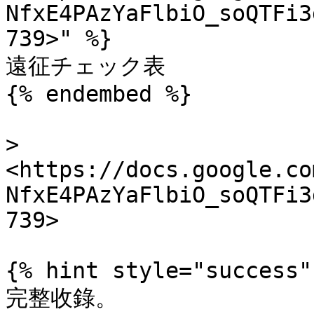
NfxE4PAzYaFlbiO_soQTFi3
739>" %}

遠征チェック表

{% endembed %}

> 
<https://docs.google.co
NfxE4PAzYaFlbiO_soQTFi3
739>

{% hint style="success" 
完整收錄。
